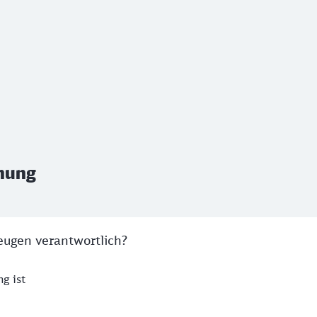
ung
hung
eugen verantwortlich?
g ist